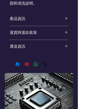
固和清洗說明。
產品資訊
這是產品詳情，適合加入有關產品的更
退貨與退款政策
多資訊，例如尺寸、材料、保固和清洗
說明。另外，您也可在此處形容產品的
這是退貨與退款政策，適合向客戶解釋
獨特之處，以及可給客戶帶來的好處。
運送資訊
如何處理不滿意的產品。撰寫政策時，
買家總是希望能在購買之前清楚了解產
請盡量開門見山，以便建立互信，讓顧
品。所以請盡量提供資訊，讓顧客有信
這是個運送政策，適合加入與運送方
客有信心購買您的產品。
心和决心購買產品。
法、包裝和費用相關的資訊。撰寫政策
時，請盡量開門見山，以便建立互信，
讓顧客有信心購買您的產品。