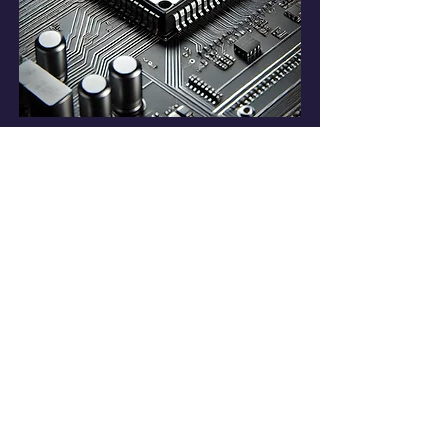
Contact Us
6 F.-3, No. 186, Sec. 4, Nanjing E.
Rd., Songshan Dist., Taipei City
105407, Taiwan (R.O.C.)
T:
+886 87525008
F:
+886 87525277
M
: service@hong-tong.com.tw