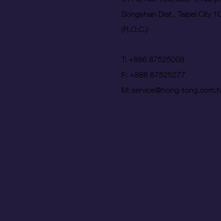
Songshan Dist., Taipei City 
(R.O.C.)
T: +886 87525008
F: +886 87525277
M
: service@hong-tong.com.