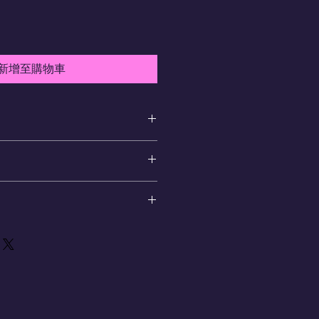
新增至購物車
加入有關產品的更多資訊，例如尺
洗說明。另外，您也可在此處形容產
可給客戶帶來的好處。買家總是希望
，適合向客戶解釋如何處理不滿意的
解產品。所以請盡量提供資訊，讓顧
請盡量開門見山，以便建立互信，讓
產品。
產品。
合加入與運送方法、包裝和費用相關
，請盡量開門見山，以便建立互信，
的產品。