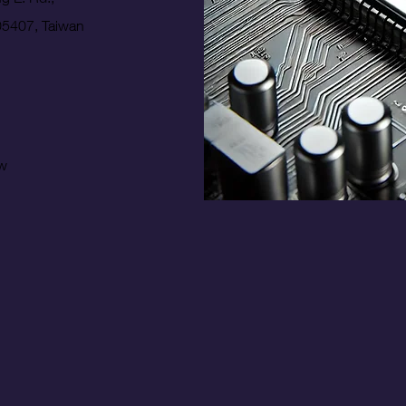
105407, Taiwan
tw