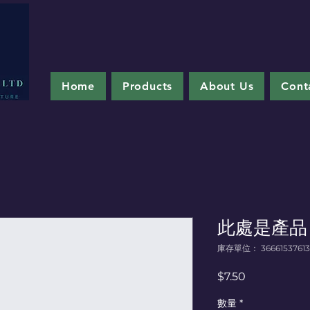
Home
Products
About Us
Cont
此處是產品
庫存單位： 366615376135
價
$7.50
格
數量
*